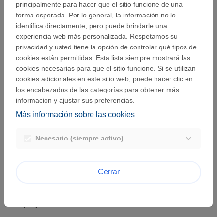
principalmente para hacer que el sitio funcione de una
forma esperada. Por lo general, la información no lo
identifica directamente, pero puede brindarle una
Aún no tengo esponsor, ¿cómo lo hago?
experiencia web más personalizada. Respetamos su
privacidad y usted tiene la opción de controlar qué tipos de
cookies están permitidas. Esta lista siempre mostrará las
¿Qué queremos decir con “educación”?
cookies necesarias para que el sitio funcione. Si se utilizan
cookies adicionales en este sitio web, puede hacer clic en
los encabezados de las categorías para obtener más
información y ajustar sus preferencias.
¿Qué significa “cerca de una sede de
Más información sobre las cookies
bioMérieux”?
Necesario (siempre activo)
¿Cuáles son los criterios de selección?
Cerrar
¿Puede una organización solicitar varios
proyectos?