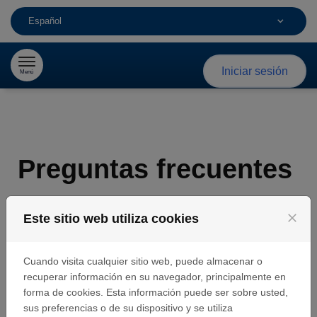
Español
Saltar al contenido
Iniciar sesión
Menú
Preguntas frecuentes
close
Este sitio web utiliza cookies
¿Qué criterios debe respetar la ONG para
postularse?
Cuando visita cualquier sitio web, puede almacenar o
recuperar información en su navegador, principalmente en
¿Qué significa “patrocinador de bioMérieux
forma de cookies. Esta información puede ser sobre usted,
sus preferencias o de su dispositivo y se utiliza
identificado”?